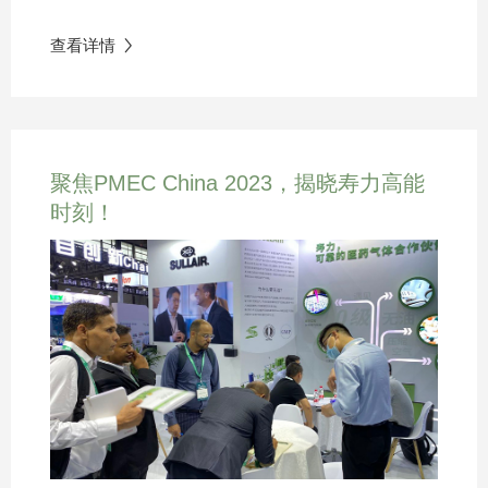
在这场生动而精彩的课堂之上，我们深入走进了日立
HGAP-SZ为distributor代表们安排了浅草寺等景点游玩
企业文化，走进Diversity (多元），Equity (公平）&
之行。在学习先进产品技术的同时，切身感受日本的
查看详情

Inclusion (包容)。本次活动的主题为《职场代际多样
传统文化，学在行中更乐在其中。
性-让年龄差成为企业发展的助推器》。作为活动开
场，GM Kawabata San和Senior HR &Admin Manager
Grace Gong上台，首先分享了他们眼中的DE&I。自日
聚焦PMEC China 2023，揭晓寿力高能
立自成立之初，就通过使命、价值观和愿景将多元、
时刻！
公平与包容嵌入了它的DNA之中，并把DE&I作为集团
业务战略重要的组成部分。如今HGAP成功将DE&I传
承延续，在工作中处处体现多元、公平与包容。对企
业而言，多元的团队更具有创新精神，有助于增强创
造力、复杂问题的解决和决策力；公平的竞争环境让
成员都有同样的机会去蓬勃发展，进而获得更高的认
同感和满足感，降低人员流动风险，提升企业的可持
续发展力；而包容的工作环境能真正让员工感到受重
视、被尊重和被公平对待，有助于大幅提升员工的工
作满意度、敬业度和工作效率，增加产能和提升盈利