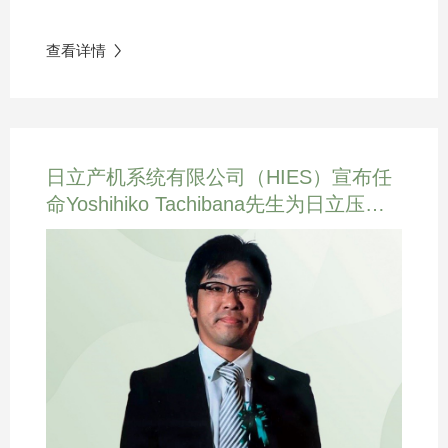
去一年的业绩表现作出总结，并对战略目标的实施和
展实践等行之有效的未来改善方案。此外，大会还对
集团愿景的实现作出全面规划。贯彻战略使命与愿景
新产品IoT空压机物联网解决方案进行了全面细化的讲
查看详情

引领可持续发展未来 HIES集团以“通过推广绿色（具
解，其可将空压机的运行数据上传至云端，实现远程
有环保价值）的产品和创新举措，为实现可持续社会
运维、智能预警、节能降本等优势，拥抱数字化转型
做出贡献”为宗旨，以“通过提供以产品为中心、为客户
新机遇。颁奖表彰，携手砥砺前行 在大会颁奖仪式
赋能的综合方案，为工业领域的用户解决技术难题；
中，寿力高层领导对优秀经销商代表进行了表彰与颁
日立产机系统有限公司（HIES）宣布任
并为全球社会和环境的发展做出贡献”为愿景，旨在引
奖活动。感谢他们在过去一年中的努力付出。正是因
命Yoshihiko Tachibana先生为日立压缩
领企业乃至整个行业走向可持续发展的未来。在原材
为各经销商的协力前行，才创造了如今市场份额稳步
机（苏州）有限公司新任总经理
料及能源价格大幅上涨的市场背景下，HIES集团过去
提升、品牌影响力日益增强的佳绩。在后续的议程
一年的业绩表现交出一份完美答卷。面对全新启航的
中，领导层与经销商代表对销售、服务、产品、技术
2024财年，HIES集团计划围绕数字化、绿色、创新、
等专题进行了深入的交流讨论，彼此建立更加紧密的
循环关键词，实现可持续增长。创建更好工作氛围 打
联系，为企业的发展奠定更加坚实的基础。容载未
造卓越企业文化 为创建良好的工作氛围和企业文化，
来，增值无界面对智能制造的发展潮流寿力将以数字
HIES集团正从环境安全、低碳节能、员工敬业文化、
化之力开拓创新驱动产品研发与业务发展为用户创造
文化转型举措和多元、公平与包容(DEI)文化等方面不
更多价值奏响空气动力行业新声
断努力，关注员工的健康安全以及职场发展。为加强