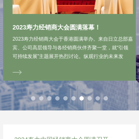
2023寿力经销商大会圆满落幕！
2023寿力经销商大会于香港圆满举办。来自日立总部嘉
宾、公司高层领导与各经销商伙伴齐聚一堂，就“引领
可持续发展”主题展开热烈讨论。纵观行业的未来发
展，以数字化、智能化、低碳化技术驱动的空压机革新
势在必行。对我们而言，凭借绿色产品和数字技术构建
起更美好社会的未来，便是对引领可持续发展理念最好
的诠释。大会伊始，日立产机系统有限公司社长
Yasuhiro (Charlie) Takeuchi、常务董事Hideharu
(Henry) Tanaka以及董事兼寿力全球CEO及总裁John
Randall依次上台致辞，对公司未来发展制定全面的战
略规划。随后日立产机日本产机系统品牌部部长
Stephanie Roberts上台发言，并表示公司更名代表着