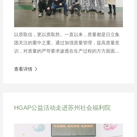
国，为公司在欧洲市场的扩展奠定了坚实的基础。在
泰国工作期间，他带领团队在六年内完成了销售额翻
倍的骄人业绩。Tachibana先生将于近期启程前往中国
赴任。凭借其丰富的国际工作经验和出色的管理能
以质取信，更以质取胜。一直以来，质量都是日立集
力，Tachibana先生将带领日立压缩机（苏州）有限公
团关注的重中之重。通过加强质量管理，提高质量意
司在中国市场进入下一个增长和发展阶段。期待在他
识，对质量的严苛要求渗透在生产过程的方方面面。
的领导下，日立压缩机（苏州）有限公司将取得更加
2023年11月到2024年1月，HGAP苏州工厂针对HIES
辉煌的成就。
集团质量主题精神，成功举办了相关质量活动。本场
查看详情

活动以“优化检具管理”为主题，在工厂的12个团队中展
开一场全面的质量管理比拼。其中，主机二线团队成
功在本场比赛中脱颖而出拔得头筹，以有序的检具管
理、妥善的安全防护改善为工厂人员树立榜样，也为
HGAP公益活动走进苏州社会福利院
工厂安全生产筑牢防线。在工厂日常生产中，因量具
管理不当而导致的非预期损毁时有发生。不合理的存
储方式、不当或无序的放置位置不仅增加了管理时间
和成本的浪费，还存在潜在的安全风险。对此，