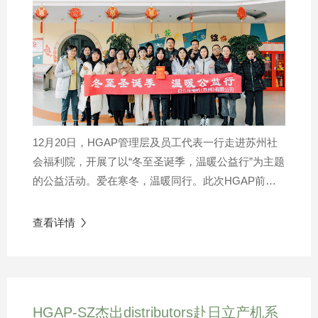
HGAP苏州工厂针对检具管理打造的质量月活动，从
意识和行动方方面面为工厂人员贡献出宝贵一课。从
开始的检具无序放置、量具数量不清晰、存在安全隐
患，到如今的所有检具量具定点放置、标签统一标识
清晰、整理清单方便管理、非预期损毁大幅减少，整
个HGAP苏州工厂的质量管理状况焕然一新。这不仅
带来了成本的节约，更将安全生产贯彻到工厂的每个
12月20日，HGAP管理层及员工代表一行走进苏州社
细节中，使质量管理体系更加完善。对于每一位
会福利院，开展了以“冬至圣诞季，温暖公益行”为主题
HGAP员工来说，质量在心中，更在每一天。我们将
的公益活动。爱在寒冬，温暖同行。此次HGAP前往
共同努力，以严苛质量准则要求自己，以SQDC的原
苏州社会福利院之行，不仅捐款捐物尽社会公益之
则服务好客户，推动公司及业务的高质量发展。
力，更为小朋友们准备了惊喜的圣诞节礼物和互动活
查看详情

动献童趣关爱之心，为孩子们带来一个意义非凡的圣
诞。也许每次微小的善举，都能温暖一颗心。此次公
益之行，让孩子们感受到了成长的呵护，也让HGAP
的员工在心中多了一分责任与担当。作为经济社会的
HGAP-SZ杰出distributors赴日立产机系
一份子，HGAP长期以来积极践行企业社会责任，以