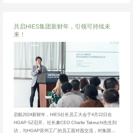
业务升级转型，提升产品与服务质量，成为本届经销
全面启航。本次经销商大会的成功举办，也让公司内部
商大会的重点话题。高层致辞，指引发展方向 大会伊
形成强大合力。我们将不断变革持续创新，聚势谋远决
始，日立产机系统有限公司社长Yasuhiro (Charlie)
胜未来！
共启HIES集团新财年，引领可持续未
Takeuchi、常务董事Hideharu (Henry) Tanaka以及
来！
HGAP全球总裁John Randall依次上台致辞，分享空压
机市场的未来发展趋势，并结合公司战略与愿景作出
未来发展规划，与经销商代表建立共同的战略性目
标。随后日立压缩机（苏州）有限公司新任总经理
Yoshihiko Tachibana登台发言，分享其多年来的压缩
机相关销售服务的经验，并根据公司及市场情况给予
战略指导，鼓励大家在新的财年里继续发扬团结协作
的精神，共同迎接市场的挑战。部门回顾，展望增值
未来 善于总结过去，方能谋远未来。在随后的环节
中，各部门领导依次上台，针对公司销售业绩回顾及
启航2024新财年，HIES社长员工大会于4月22日在
展望、运营回顾及持续改善以及质量、法务、财务、
HGAP-SZ召开。社长兼CEO Charlie Takeuchi先生到
渠道管理、工程、产品及服务等情况作出全面分享，
访，与HGAP苏州工厂的员工面对面交流，对集团过
并提出优化供应链管理、坚持严格质量标准、渠道拓