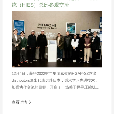
统（HIES）总部参观交流
更多的公益活动回馈社会，传播正能量弘扬使命感。
HGAP-SZ的高级HR经理Grace Gong表示：“未来我们
将继续以多样化的活动形式来推动和弘扬HGAP-
SZ&SSAI的企业社会责任，塑造更优秀的品牌形象，
为通过不断的努力为员工和商业合作伙伴带来积极的
影响，并希望以此带动更多人更多企业投身公益，将
爱洒满人间。”
12月4日，获得2022财年集团嘉奖的HGAP-SZ杰出
distributors派出代表远赴日本，秉承学习先进技术，
加强协作交流的目标，开启了一场关于探寻压缩机创
新技术的“沉浸式体验”。此行的第一站，distributor代
表们来到了日立产机清水事业所。大家在这里了解了
查看详情

日立产机系统的前世今生，作为日立产机压缩机的主