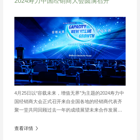
2024寿力中国经销商大会圆满召开
新的起点，我们将继续提供超高效的压缩空气产品和工
业互联方案，帮助客户实现更优节能效果和运营效率。
面对未来，Hitachi Group Air Power(HGAP)将持续研发
创新科技，加强数字技术赋能，并坚实绿色低碳的生产
经营理念，提供更有价值的压缩空气解决方案。针对这
一目标，公司总经理致辞Kawabata Natsuki先生根据企
业实际情况给出战略指导以及实施建议，开启发展新篇
章。在后续的大会议程中，HGAP各部门总监依次发
言，针对公司销售业绩回顾及展望、运营回顾及持续改
善以及质量、法务、财务、渠道管理、工程、产品及服
务等情况作出全面分享。在正式会议结束之后，经销商
4月25日以“容载未来，增值无界”为主题的2024寿力中
大会晚宴在宴会厅隆重举行。与会经销商们相互交流着
国经销商大会正式召开来自全国各地的经销商代表齐
彼此的心得和经验，分享企业的成长与发展，彼此之间
聚一堂共同回顾过去一年的成绩展望未来合作发展的
建立起更为紧密的联系，也为企业的发展和合作交流奠
新篇章当智造浪潮席卷而来，空压机行业也面临着全
定了更加坚实的基础。2023是注定不平凡的一年，在新
新的挑战和机遇。在工业物联网整合、远程维护升
查看详情

级、数据分析优化等数字化发展趋势面前，如何实现
的市场机遇下，在新的历史节点下，HGAP已做好准备