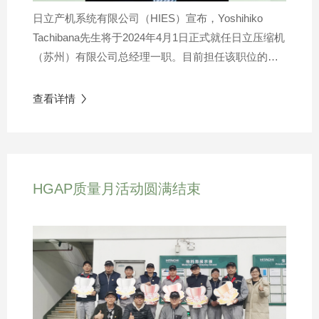
和中国同事的沟通，HIES集团定期举办员工交流会、
日立产机系统有限公司（HIES）宣布，Yoshihiko
发送中文版社长致信、每季度进行员工直播大会等。
Tachibana先生将于2024年4月1日正式就任日立压缩机
每场员工大会都拥有丰富的现场问答环节，为员工与
（苏州）有限公司总经理一职。目前担任该职位的
社长及集团高层面对面交流打造出双向沟通的平台，
Natsuki Kawabata先生将前往美国担任HGAP首席运
缩短彼此距离，打造更强大的团队凝聚力。与此同
营官（COO）。Tachibana先生拥有丰富的行业从业经
时，HIES中国区员工也积极响应集团DEI主张，开展
查看详情

验和管理背景。他于2004年加入日立产机系统有限公
领导力研讨会、线上DEI文化培训、DEI文化日活动
司（HIES），并一直致力于日立品牌压缩机在海外市
等，以多元化团队的真诚合作开拓创新之力，助力团
场的销售工作。在加入日立之前，Tachibana先生曾在
队发展。本次Charlie Takeuchi先生到访苏州工厂，不
其他公司担任海外客户销售支持工程师，积累了宝贵
仅为大家明确了集团战略发展方向，形成共同奋斗目
HGAP质量月活动圆满结束
的跨国文化和实践经验。Tachibana先生曾在多个国家
标，更为员工提供了无缝沟通的机会，营造出充满激
工作和生活过，包括中国（深圳）、英国（伦敦）和
情和活力的企业氛围，增强企业凝聚力。虽然未来仍
泰国（曼谷）。在中国工作期间，他成功将日本的测
充满挑战，但在所有人共同努力之下，我们将以更强
试技术经验带到深圳，对于当地工程师的培训和公司
大的团队合力，引领可持续发展未来。
的技术实力提升做出了重要贡献。在英国工作期间，
Tachibana先生秉持着了解客户，贴近市场的原则，积
极推广公司的零备件业务，其足迹遍布欧洲二十余