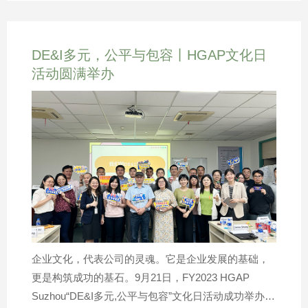
要生产基地，清水工厂拥有强大的设计团队，并不断
涌现出关于压缩机技术的细节优化，从而快速适应用
户需求与市场变化，为用户打造更为高效的生产系
DE&I多元，公平与包容丨HGAP文化日
统。目前，国内对大型无油机的需求量与日俱增。为
活动圆满举办
充分了解大型无油机机头的设计与生产，distributor代
表们来到了本次行程第二站——土浦工厂。作为日立
集团大型无油机的生产基地，土浦工厂设有研发中心
用于各种基础研究及应用研究的技术开发。从研发到
设计，从生产到试验，土浦工厂关于大型无油机技术
的经验探索，为经销商代表们提供了全新的视野与思
路。除参观了两座先进生产基地，distributor代表们还
参观了日立产机总部大楼，HIES总裁兼CEO，
Takeuchi-san (Charlie)和分管空压机版块的执行常务
Tanaka-san (Henry)亲切接待了大家，并进行了深入的
企业文化，代表公司的灵魂。它是企业发展的基础，
交流，与经销商伙伴就产业发展趋势、中国市场情况
更是构筑成功的基石。9月21日，FY2023 HGAP
变化及压缩机应用需求等话题展开热烈讨论，为企业
Suzhou“DE&I多元,公平与包容”文化日活动成功举办。
未来发展谋划新蓝图。在丰富的研学之旅结束后，